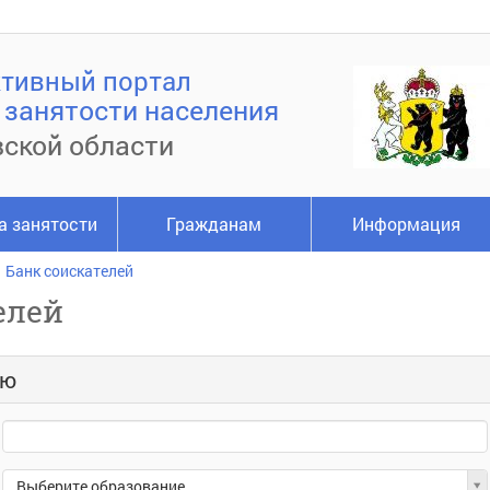
тивный портал
занятости населения
ской области
а занятости
Гражданам
Информация
Банк соискателей
елей
лю
Образование
Выберите образование